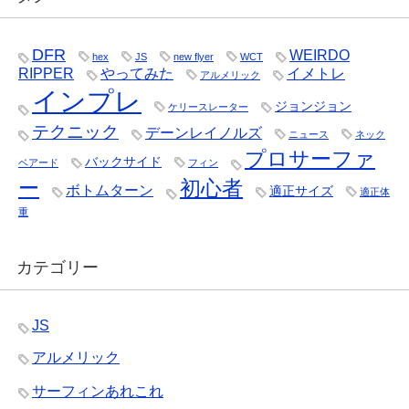
DFR
WEIRDO
hex
JS
new flyer
WCT
RIPPER
やってみた
イメトレ
アルメリック
インプレ
ジョンジョン
ケリースレーター
テクニック
デーンレイノルズ
ニュース
ネック
プロサーファ
バックサイド
ベアード
フィン
ー
初心者
ボトムターン
適正サイズ
適正体
重
カテゴリー
JS
アルメリック
サーフィンあれこれ