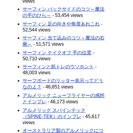
views
サーフィン バックサイドのコツ～魔法
の手のひら～
- 53,454 views
サーフィン 足の向きや角度あれこれ
-
52,544 views
サーフィン 当て込みのコツ～魔法の右
腕～
- 51,571 views
サーフィン テイクオフ 手の位置
-
50,710 views
サーフィンと筋トレのウソホント
-
48,003 views
サーフボードのリッター表示ってどう
なのよ？
- 46,851 views
アルメリック ニューフライヤーの感想
とインプレ
- 46,173 views
アルメリック スパインテック
（SPINE-TEK）のインプレ
- 45,617
views
オーストラリア製のアルメリックにつ