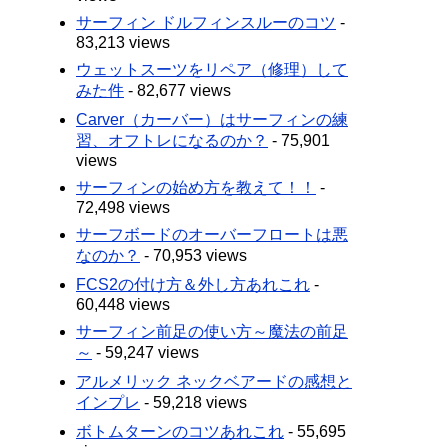
サーフィン ドルフィンスルーのコツ
-
83,213 views
ウェットスーツをリペア（修理）して
みた件
- 82,677 views
Carver（カーバー）はサーフィンの練
習、オフトレになるのか？
- 75,901
views
サーフィンの始め方を教えて！！
-
72,498 views
サーフボードのオーバーフロートは悪
なのか？
- 70,953 views
FCS2の付け方＆外し方あれこれ
-
60,448 views
サーフィン前足の使い方～魔法の前足
～
- 59,247 views
アルメリック ネックベアードの感想と
インプレ
- 59,218 views
ボトムターンのコツあれこれ
- 55,695