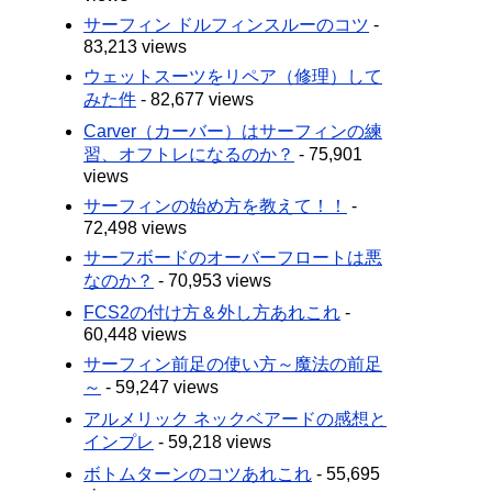
サーフィン ドルフィンスルーのコツ
-
83,213 views
ウェットスーツをリペア（修理）して
みた件
- 82,677 views
Carver（カーバー）はサーフィンの練
習、オフトレになるのか？
- 75,901
views
サーフィンの始め方を教えて！！
-
72,498 views
サーフボードのオーバーフロートは悪
なのか？
- 70,953 views
FCS2の付け方＆外し方あれこれ
-
60,448 views
サーフィン前足の使い方～魔法の前足
～
- 59,247 views
アルメリック ネックベアードの感想と
インプレ
- 59,218 views
ボトムターンのコツあれこれ
- 55,695