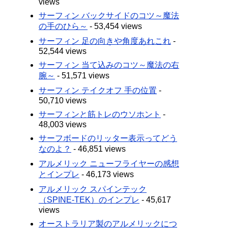
views
サーフィン バックサイドのコツ～魔法
の手のひら～
- 53,454 views
サーフィン 足の向きや角度あれこれ
-
52,544 views
サーフィン 当て込みのコツ～魔法の右
腕～
- 51,571 views
サーフィン テイクオフ 手の位置
-
50,710 views
サーフィンと筋トレのウソホント
-
48,003 views
サーフボードのリッター表示ってどう
なのよ？
- 46,851 views
アルメリック ニューフライヤーの感想
とインプレ
- 46,173 views
アルメリック スパインテック
（SPINE-TEK）のインプレ
- 45,617
views
オーストラリア製のアルメリックにつ