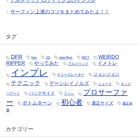
アルメリック CIフィッシュのインプレ
サーフィン上達のコツをまとめてみたよ！！
タグ
DFR
WEIRDO
hex
JS
new flyer
WCT
RIPPER
やってみた
イメトレ
アルメリック
インプレ
ジョンジョン
ケリースレーター
テクニック
デーンレイノルズ
ニュース
ネック
プロサーファ
バックサイド
ベアード
フィン
ー
初心者
ボトムターン
適正サイズ
適正体
重
カテゴリー