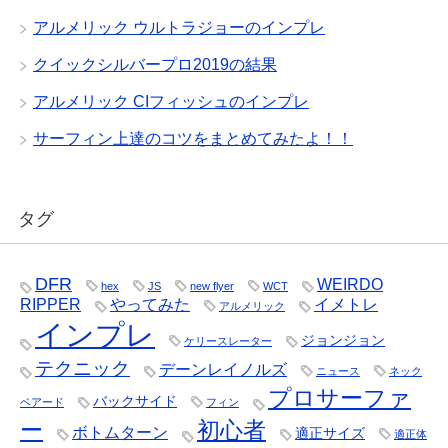
アルメリック ウルトラジョーのインプレ
クイックシルバープロ2019の結果
アルメリック CIフィッシュのインプレ
サーフィン上達のコツをまとめてみたよ！！
タグ
DFR
WEIRDO
hex
JS
new flyer
WCT
RIPPER
やってみた
イメトレ
アルメリック
インプレ
ジョンジョン
ケリースレーター
テクニック
デーンレイノルズ
ニュース
ネック
プロサーファ
バックサイド
ベアード
フィン
ー
初心者
ボトムターン
適正サイズ
適正体