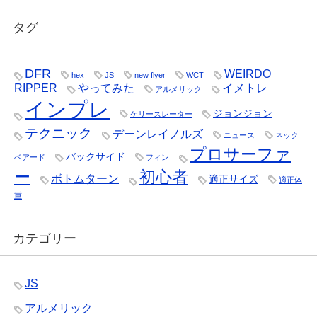
タグ
DFR
WEIRDO
hex
JS
new flyer
WCT
RIPPER
やってみた
イメトレ
アルメリック
インプレ
ジョンジョン
ケリースレーター
テクニック
デーンレイノルズ
ニュース
ネック
プロサーファ
バックサイド
ベアード
フィン
ー
初心者
ボトムターン
適正サイズ
適正体
重
カテゴリー
JS
アルメリック