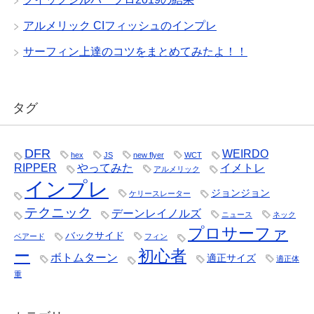
アルメリック CIフィッシュのインプレ
サーフィン上達のコツをまとめてみたよ！！
タグ
DFR
WEIRDO
hex
JS
new flyer
WCT
RIPPER
やってみた
イメトレ
アルメリック
インプレ
ジョンジョン
ケリースレーター
テクニック
デーンレイノルズ
ニュース
ネック
プロサーファ
バックサイド
ベアード
フィン
ー
初心者
ボトムターン
適正サイズ
適正体
重