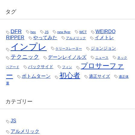
タグ
DFR
WEIRDO
hex
JS
new flyer
WCT
RIPPER
やってみた
イメトレ
アルメリック
インプレ
ジョンジョン
ケリースレーター
テクニック
デーンレイノルズ
ニュース
ネック
プロサーファ
バックサイド
ベアード
フィン
ー
初心者
ボトムターン
適正サイズ
適正体
重
カテゴリー
JS
アルメリック