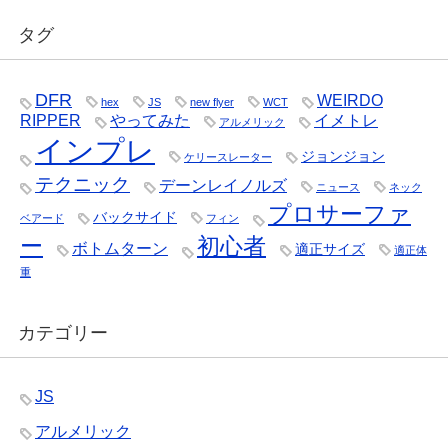
タグ
DFR
WEIRDO
hex
JS
new flyer
WCT
RIPPER
やってみた
イメトレ
アルメリック
インプレ
ジョンジョン
ケリースレーター
テクニック
デーンレイノルズ
ニュース
ネック
プロサーファ
バックサイド
ベアード
フィン
ー
初心者
ボトムターン
適正サイズ
適正体
重
カテゴリー
JS
アルメリック