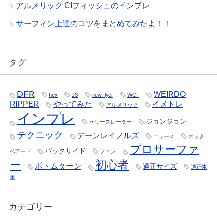
アルメリック CIフィッシュのインプレ
サーフィン上達のコツをまとめてみたよ！！
タグ
DFR
WEIRDO
hex
JS
new flyer
WCT
RIPPER
やってみた
イメトレ
アルメリック
インプレ
ジョンジョン
ケリースレーター
テクニック
デーンレイノルズ
ニュース
ネック
プロサーファ
バックサイド
ベアード
フィン
ー
初心者
ボトムターン
適正サイズ
適正体
重
カテゴリー