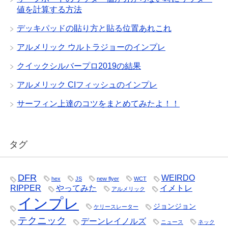
値を計算する方法
デッキパッドの貼り方と貼る位置あれこれ
アルメリック ウルトラジョーのインプレ
クイックシルバープロ2019の結果
アルメリック CIフィッシュのインプレ
サーフィン上達のコツをまとめてみたよ！！
タグ
DFR
WEIRDO
hex
JS
new flyer
WCT
RIPPER
やってみた
イメトレ
アルメリック
インプレ
ジョンジョン
ケリースレーター
テクニック
デーンレイノルズ
ニュース
ネック